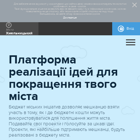
Для забезпечення зручності у користуванні цим сайтом деякі сервіси використовують технологічні
особливості, а саме - cookie.
Таке функціональне рішення дозволить вам не вводити одну і ту ж інформацію кожен раз, коли ви
повертаєтесь на цю сторінку, або переходите з однієї сторінки на іншу тощо.
Залишаючись, ви даєте згоду на використання cookie.
Докладніше
Вхід
Місто
Хмельницький
ПРО ПРОЄКТ
Платформа
ДОПОМОГА
ЗАГАЛЬНА ІНФОРМАЦІЯ
СТАТИСТИКА
РЕАЛІЗОВАНІ ПРОЄКТИ
реалізації ідей для
КОНТАКТИ
ПРАВИЛА УЧАСТІ
НОРМАТИВНО-ПРАВОВА БАЗА
БЛАНКИ ДЛЯ ЗАВАНТАЖЕННЯ
покращення твого
міста
Бюджет міських ініціатив дозволяє мешканцю взяти
участь в тому, як і де бюджетні кошти можуть
використовуватися для поліпшення життя міста.
Подавайте свої проекти і голосуйте за цікаві ідеї.
Проекти, які найбільше підтримають мешканці, будуть
реалізовані з бюджету мiста.