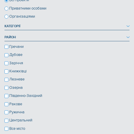
Всі проєкти
Приватними особами
Організаціями
КАТЕГОРІЇ
РАЙОН
Гречани
Дубове
Заріччя
Книжківці
Лезневе
Озерна
Південно-Західний
Ракове
Ружична
Центральний
Все місто